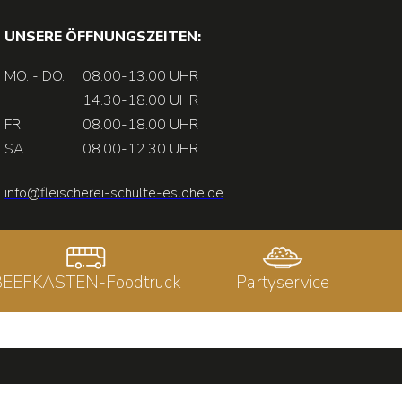
UNSERE ÖFFNUNGSZEITEN:
MO. - DO.
08.00-13.00 UHR
14.30-18.00 UHR
FR.
08.00-18.00 UHR
SA.
08.00-12.30 UHR
info@fleischerei-schulte-eslohe.de
BEEFKASTEN-Foodtruck
Partyservice