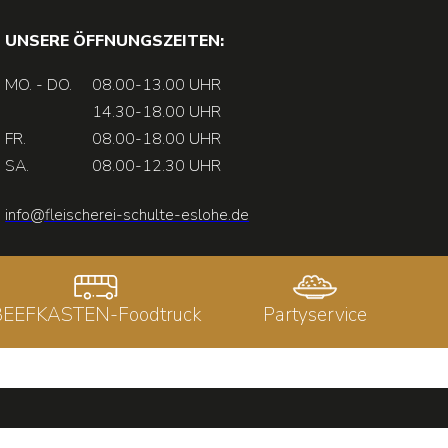
UNSERE ÖFFNUNGSZEITEN:
MO. - DO.
08.00-13.00 UHR
14.30-18.00 UHR
FR.
08.00-18.00 UHR
SA.
08.00-12.30 UHR
info@fleischerei-schulte-eslohe.de
BEEFKASTEN-Foodtruck
Partyservice